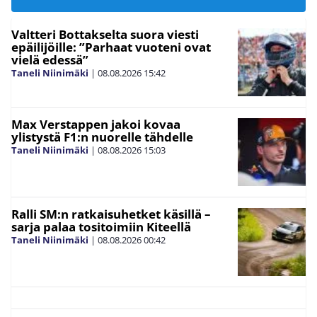
Valtteri Bottakselta suora viesti
epäilijöille: ”Parhaat vuoteni ovat
vielä edessä”
Taneli Niinimäki
|
08.08.2026
15:42
Max Verstappen jakoi kovaa
ylistystä F1:n nuorelle tähdelle
Taneli Niinimäki
|
08.08.2026
15:03
Ralli SM:n ratkaisuhetket käsillä –
sarja palaa tositoimiin Kiteellä
Taneli Niinimäki
|
08.08.2026
00:42