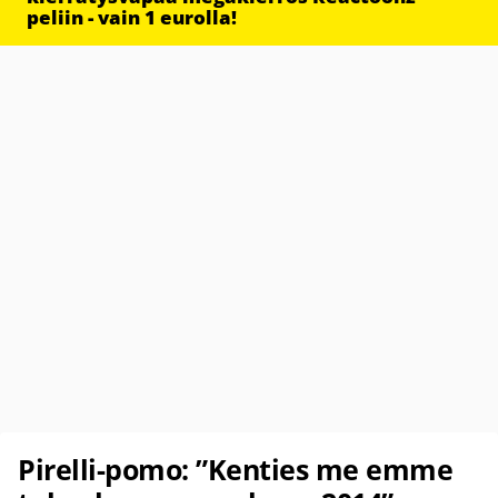
peliin - vain 1 eurolla!
Pirelli-pomo: ”Kenties me emme