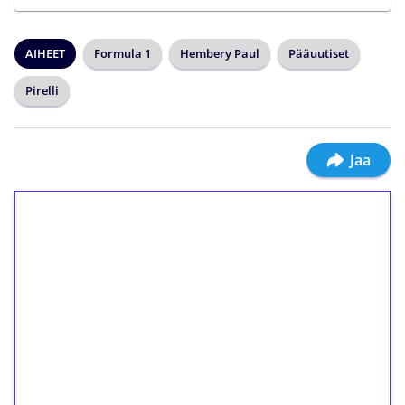
AIHEET
Formula 1
Hembery Paul
Pääuutiset
Pirelli
Jaa
1€ = 10€ arvosta
ilmaiskierroksia ilman
kierrätystä!
Talleta 1€
Saat heti 50 ilmaiskierrosta Tuohi 1000 -
peliin (arvo 0,20€ per kierros)!