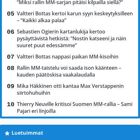
”Miksi rallin MM-sarjan pitäisi kilpailla siellä?”
Valtteri Bottas kertoi karun syyn keskeytyksilleen
– ”Kaikki alkaa palaa”
Sebastien Ogierin kartanlukija kertoo
pysäyttävistä hetkistä: ”Nostin katseeni ja näin
suuret puut edessämme”
Valtteri Bottas nappasi paikan MM-kisoihin
Rallin MM-taistelu voi saada ison käänteen –
kauden päätöskisa vaakalaudalla
Mika Häkkinen otti kantaa Max Verstappenin
siirtohuhuihin
Thierry Neuville kritisoi Suomen MM-rallia – Sami
Pajari eri linjoilla
Luetuimmat