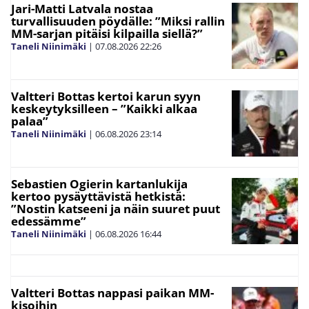
Jari-Matti Latvala nostaa
turvallisuuden pöydälle: ”Miksi rallin
MM-sarjan pitäisi kilpailla siellä?”
Taneli Niinimäki
|
07.08.2026
22:26
Valtteri Bottas kertoi karun syyn
keskeytyksilleen – ”Kaikki alkaa
palaa”
Taneli Niinimäki
|
06.08.2026
23:14
Sebastien Ogierin kartanlukija
kertoo pysäyttävistä hetkistä:
”Nostin katseeni ja näin suuret puut
edessämme”
Taneli Niinimäki
|
06.08.2026
16:44
Valtteri Bottas nappasi paikan MM-
kisoihin