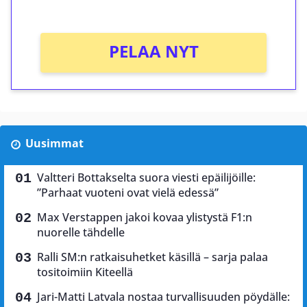
Ei kierrätysvaatimusta!
PELAA NYT
Uusimmat
Valtteri Bottakselta suora viesti epäilijöille:
”Parhaat vuoteni ovat vielä edessä”
Max Verstappen jakoi kovaa ylistystä F1:n
nuorelle tähdelle
Ralli SM:n ratkaisuhetket käsillä – sarja palaa
tositoimiin Kiteellä
Jari-Matti Latvala nostaa turvallisuuden pöydälle: