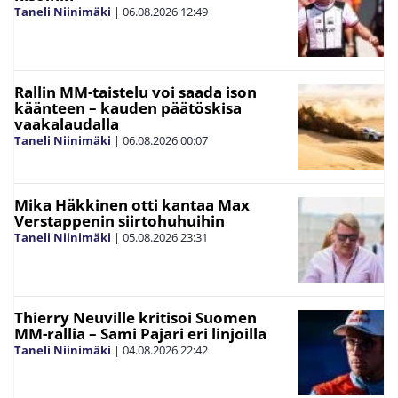
Taneli Niinimäki
|
06.08.2026
12:49
Rallin MM-taistelu voi saada ison
käänteen – kauden päätöskisa
vaakalaudalla
Taneli Niinimäki
|
06.08.2026
00:07
Mika Häkkinen otti kantaa Max
Verstappenin siirtohuhuihin
Taneli Niinimäki
|
05.08.2026
23:31
Thierry Neuville kritisoi Suomen
MM-rallia – Sami Pajari eri linjoilla
Taneli Niinimäki
|
04.08.2026
22:42