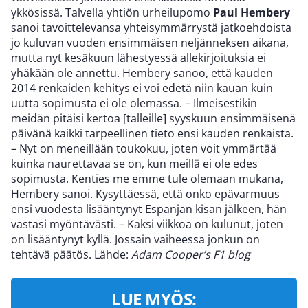
ykkösissä. Talvella yhtiön urheilupomo
Paul Hembery
sanoi tavoittelevansa yhteisymmärrystä jatkoehdoista
jo kuluvan vuoden ensimmäisen neljänneksen aikana,
mutta nyt kesäkuun lähestyessä allekirjoituksia ei
yhäkään ole annettu. Hembery sanoo, että kauden
2014 renkaiden kehitys ei voi edetä niin kauan kuin
uutta sopimusta ei ole olemassa. – Ilmeisestikin
meidän pitäisi kertoa [talleille] syyskuun ensimmäisenä
päivänä kaikki tarpeellinen tieto ensi kauden renkaista.
– Nyt on meneillään toukokuu, joten voit ymmärtää
kuinka naurettavaa se on, kun meillä ei ole edes
sopimusta. Kenties me emme tule olemaan mukana,
Hembery sanoi. Kysyttäessä, että onko epävarmuus
ensi vuodesta lisääntynyt Espanjan kisan jälkeen, hän
vastasi myöntävästi. – Kaksi viikkoa on kulunut, joten
on lisääntynyt kyllä. Jossain vaiheessa jonkun on
tehtävä päätös. Lähde:
Adam Cooper’s F1 blog
LUE MYÖS: