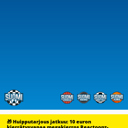
🎁 Huipputarjous jatkuu: 10 euron
kierrätysvapaa megakierros Reactoonz-