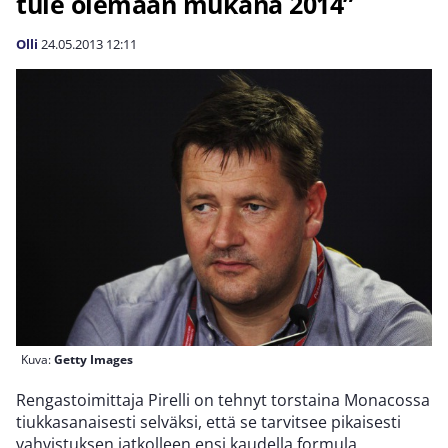
tule olemaan mukana 2014”
Olli
24.05.2013
12:11
Kuva:
Getty Images
Rengastoimittaja Pirelli on tehnyt torstaina Monacossa
tiukkasanaisesti selväksi, että se tarvitsee pikaisesti
vahvistuksen jatkolleen ensi kaudella formula