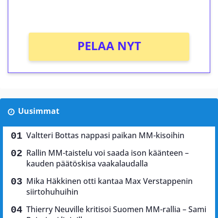
Ei kierrätysvaatimusta!
PELAA NYT
Uusimmat
Valtteri Bottas nappasi paikan MM-kisoihin
Rallin MM-taistelu voi saada ison käänteen –
kauden päätöskisa vaakalaudalla
Mika Häkkinen otti kantaa Max Verstappenin
siirtohuhuihin
Thierry Neuville kritisoi Suomen MM-rallia – Sami