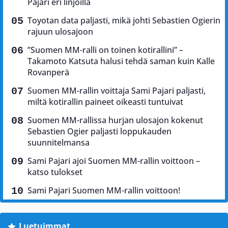
Pajari eri linjoilla
Toyotan data paljasti, mikä johti Sebastien Ogierin
rajuun ulosajoon
”Suomen MM-ralli on toinen kotirallini” –
Takamoto Katsuta halusi tehdä saman kuin Kalle
Rovanperä
Suomen MM-rallin voittaja Sami Pajari paljasti,
miltä kotirallin paineet oikeasti tuntuivat
Suomen MM-rallissa hurjan ulosajon kokenut
Sebastien Ogier paljasti loppukauden
suunnitelmansa
Sami Pajari ajoi Suomen MM-rallin voittoon –
katso tulokset
Sami Pajari Suomen MM-rallin voittoon!
Luetuimmat