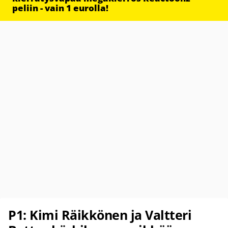
peliin - vain 1 eurolla!
P1: Kimi Räikkönen ja Valtteri