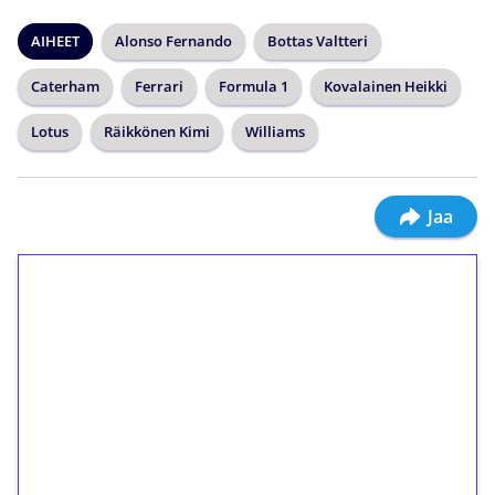
AIHEET
Alonso Fernando
Bottas Valtteri
Caterham
Ferrari
Formula 1
Kovalainen Heikki
Lotus
Räikkönen Kimi
Williams
Jaa
1€ = 10€ arvosta
ilmaiskierroksia ilman
kierrätystä!
Talleta 1€
Saat heti 50 ilmaiskierrosta Tuohi 1000 -
peliin (arvo 0,20€ per kierros)!