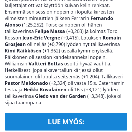
kuljettajat ottivat käyttöön kuivan kelin renkaat.
Ensimmäisen session nopein oli lopulta kiireisten
viimeisten minuuttien jälkeen Ferrarin
Fernando
Alonso
(1:25,252). Toiseksi nopein oli hänen
tallikaverinsa
Felipe Massa
(+0,203) ja kolmas Toro
Rosson
Jean-Eric Vergne
(+0,415). Lotuksen
Romain
Grosjean
oli neljäs (+0,790) lyöden nyt tallikaverinsa
Kimi Räikkösen
(+1,362) usealla kymmenyksellä.
Räikkönen oli session kahdeksanneksi nopein.
Williamsin
Valtteri Bottas
osoitti hyvää vauhtia.
Hetkellisesti jopa aikavertailun kärjessä ollut
suomalainen oli lopulta seitsemäs (+1,204). Tallikaveri
Pastor Maldonado
(+2,324) oli vasta 15:s. Caterhamin
testaaja
Heikki Kovalainen
oli 16:s (+3,121) lyöden
tallikaverinsa
Giedo van der Garden
(+3,348), joka oli
sijaa taaempana.
LUE MYÖS: