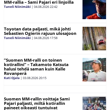
MM-rallia – Sami Pajari eri linjoilla
Taneli Niinimäki
|
04.08.2026
22:42
Toyotan data paljasti, mikä johti
Sebastien Ogierin rajuun ulosajoon
Taneli Niinimäki
|
04.08.2026
17:58
”Suomen MM-ralli on toinen
kotirallini” – Takamoto Katsuta
halusi tehdä saman kuin Kalle
Rovanperä
Kati Ojala
|
03.08.2026
20:15
Suomen MM-rallin voittaja Sami
Pajari paljasti, miltä kotirallin
paineet oikeasti tuntuivat