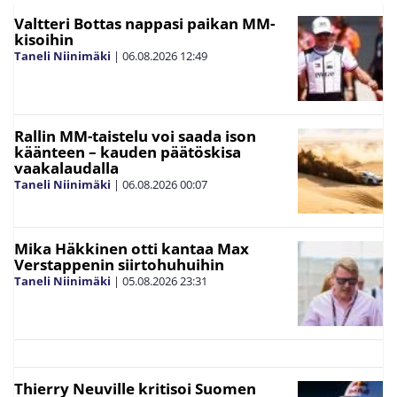
Valtteri Bottas nappasi paikan MM-
kisoihin
Taneli Niinimäki
|
06.08.2026
12:49
Rallin MM-taistelu voi saada ison
käänteen – kauden päätöskisa
vaakalaudalla
Taneli Niinimäki
|
06.08.2026
00:07
Mika Häkkinen otti kantaa Max
Verstappenin siirtohuhuihin
Taneli Niinimäki
|
05.08.2026
23:31
Thierry Neuville kritisoi Suomen