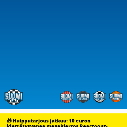
🎁 Huipputarjous jatkuu: 10 euron
kierrätysvapaa megakierros Reactoonz-