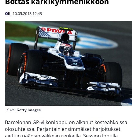
Bottas kärkikymmenikköön
Olli
10.05.2013
12:43
Kuva:
Getty Images
Barcelonan GP-viikonloppu on alkanut kosteahkoissa
olosuhteissa. Perjantain ensimmäiset harjoitukset
ajettiin pääosin välikelin renkailla. Session lopulla