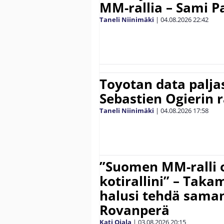
MM-rallia – Sami Paj
Taneli Niinimäki
|
04.08.2026
22:42
Toyotan data paljas
Sebastien Ogierin 
Taneli Niinimäki
|
04.08.2026
17:58
”Suomen MM-ralli 
kotirallini” – Tak
halusi tehdä saman
Rovanperä
Kati Ojala
|
03.08.2026
20:15