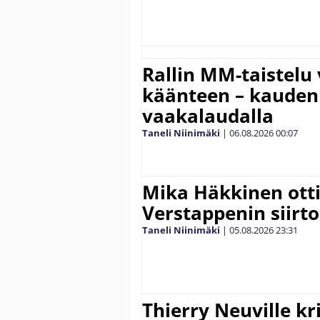
Rallin MM-taistelu 
käänteen – kauden
vaakalaudalla
Taneli Niinimäki
|
06.08.2026
00:07
Mika Häkkinen ott
Verstappenin siirt
Taneli Niinimäki
|
05.08.2026
23:31
Thierry Neuville kr