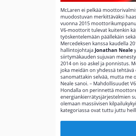
McLaren ei pelkää moottorivalmi
muodostuvan merkittäväksi haastee
vuonna 2015 moottorikumppanuu
V6-moottorit tulevat kuitenkin k
työskentelemään päällekäin sekä
Mercedeksen kanssa kaudella 20
hallintojohtaja
Jonathan Neale
y
siirtymäkauden sujuvan menestyks
2014 on iso askel ja ponnistus. 
joka meidän on yhdessä tehtävä 
sanomattakin selvää, mutta me o
Neale sanoi. – Mahdollisuudet V6
Hondalla on perinnettä moottore
energiankierrätysjärjestelmien su
olemaan massiivisen kilpailukykyi
kategoriassa ovat tuttu juttu heill