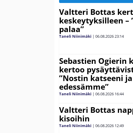
Valtteri Bottas ker
keskeytyksilleen – 
palaa”
Taneli Niinimäki
|
06.08.2026
23:14
Sebastien Ogierin 
kertoo pysäyttävist
”Nostin katseeni j
edessämme”
Taneli Niinimäki
|
06.08.2026
16:44
Valtteri Bottas na
kisoihin
Taneli Niinimäki
|
06.08.2026
12:49