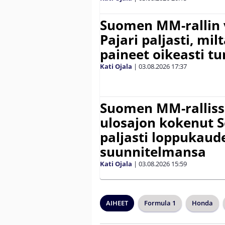
Suomen MM-rallin 
Pajari paljasti, milt
paineet oikeasti tu
Kati Ojala
|
03.08.2026
17:37
Suomen MM-ralliss
ulosajon kokenut S
paljasti loppukaud
suunnitelmansa
Kati Ojala
|
03.08.2026
15:59
AIHEET
Formula 1
Honda