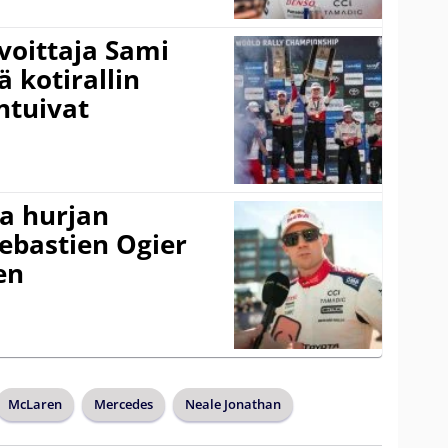
voittaja Sami
ä kotirallin
ntuivat
a hurjan
ebastien Ogier
en
McLaren
Mercedes
Neale Jonathan