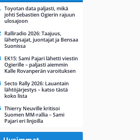
Toyotan data paljasti, mikä
johti Sebastien Ogierin rajuun
ulosajoon
Ralliradio 2026: Taajuus,
lähetysajat, juontajat ja Bensaa
Suonissa
EK15: Sami Pajari lähetti viestin
Ogierille – paljasti aiemmin
Kalle Rovanperän varoituksen
Secto Rally 2026: Lauantain
lähtöjärjestys – katso tästä
koko lista
Thierry Neuville kritisoi
Suomen MM-rallia – Sami
Pajari eri linjoilla
Uusimmat