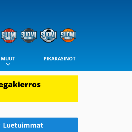
MUUT
PIKAKASINOT
egakierros
Luetuimmat