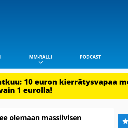
1
MM-RALLI
PODCAST
jatkuu: 10 euron kierrätysvapaa m
vain 1 eurolla!
ee olemaan massiivisen