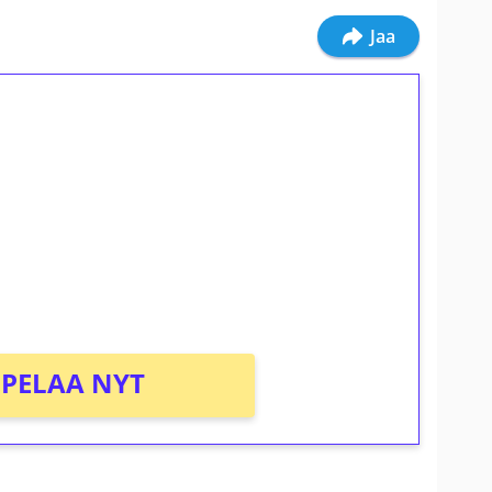
Jaa
ilmaiskierroksia ilman
osta Tuohi 1000 -peliin (arvo 0,20€ per
PELAA NYT