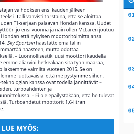
stajan vaihdoksen ensi kauden jälkeen
ksi. Talli vahvisti torstaina, että se aloittaa
den F1-sarjaan palaavan Hondan kanssa. Uudet
äyttöön jo ensi vuonna ja näin ollen McLaren joutuu
 Hondan että nykyisen moottoritoimittajansa
14.
Sky Sportsin
haastattelema tallin
mmärtää haasteen, mutta odottaa
ellä. – Luonnollisestiki uusi moottori kaudella
Me emme aliarvioi hetkeäkään sitä työn määrää,
ollaksemme valmiita vuoteen 2015. Se on
lemme luottavaisia, että me pystymme siihen,
-teknologian kanssa ovat todella jännittävät –
iden, turboahdinten ja
unnittelussa. – Ei ole epäilystäkään, että he tulevat
siä. Turboahdetut moottorit 1,6-litran
e.
LUE MYÖS: