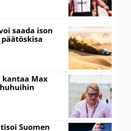
voi saada ison
 päätöskisa
i kantaa Max
ohuhuihin
itisoi Suomen