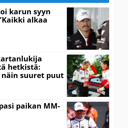
toi karun syyn
”Kaikki alkaa
kartanlukija
ä hetkistä:
a näin suuret puut
ppasi paikan MM-