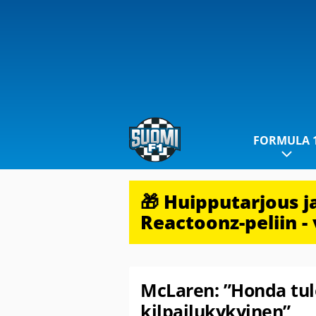
FORMULA 
🎁 Huipputarjous 
Reactoonz-peliin - 
McLaren: ”Honda tul
kilpailukykyinen”