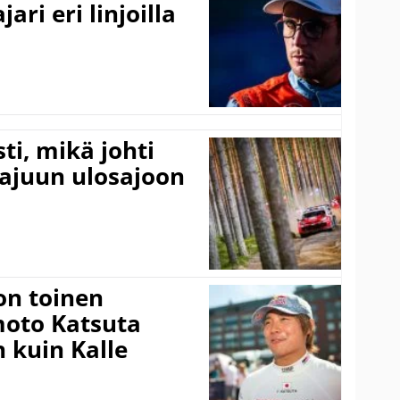
ari eri linjoilla
ti, mikä johti
rajuun ulosajoon
on toinen
amoto Katsuta
 kuin Kalle