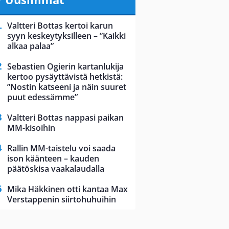
Valtteri Bottas kertoi karun
syyn keskeytyksilleen – ”Kaikki
alkaa palaa”
Sebastien Ogierin kartanlukija
kertoo pysäyttävistä hetkistä:
”Nostin katseeni ja näin suuret
puut edessämme”
Valtteri Bottas nappasi paikan
MM-kisoihin
Rallin MM-taistelu voi saada
ison käänteen – kauden
päätöskisa vaakalaudalla
Mika Häkkinen otti kantaa Max
Verstappenin siirtohuhuihin