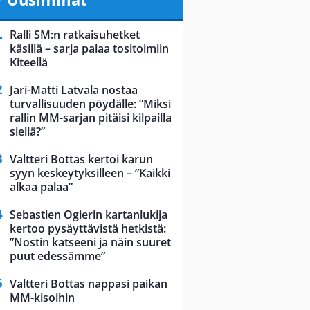
Ralli SM:n ratkaisuhetket
käsillä – sarja palaa tositoimiin
Kiteellä
Jari-Matti Latvala nostaa
turvallisuuden pöydälle: ”Miksi
rallin MM-sarjan pitäisi kilpailla
siellä?”
Valtteri Bottas kertoi karun
syyn keskeytyksilleen – ”Kaikki
alkaa palaa”
Sebastien Ogierin kartanlukija
kertoo pysäyttävistä hetkistä:
”Nostin katseeni ja näin suuret
puut edessämme”
Valtteri Bottas nappasi paikan
MM-kisoihin