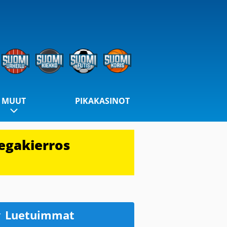
MUUT
PIKAKASINOT
egakierros
Luetuimmat