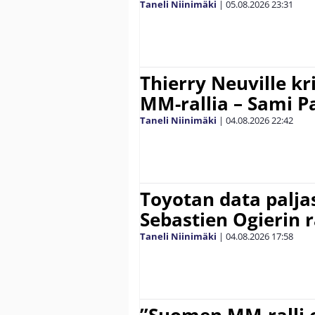
Taneli Niinimäki
|
05.08.2026
23:31
Thierry Neuville kr
MM-rallia – Sami Paj
Taneli Niinimäki
|
04.08.2026
22:42
Toyotan data paljas
Sebastien Ogierin 
Taneli Niinimäki
|
04.08.2026
17:58
”Suomen MM-ralli 