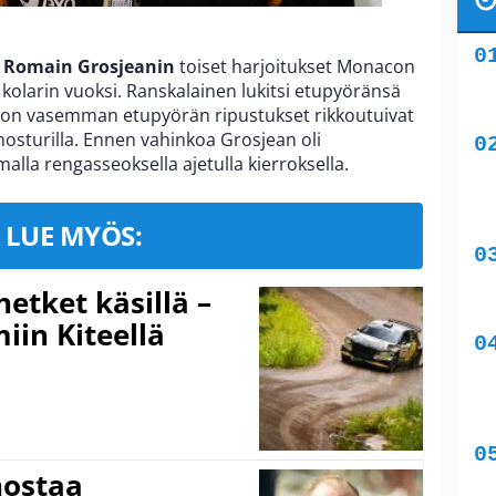
i
Romain Grosjeanin
toiset harjoitukset Monacon
kolarin vuoksi. Ranskalainen lukitsi etupyöränsä
Auton vasemman etupyörän ripustukset rikkoutuivat
nosturilla. Ennen vahinkoa Grosjean oli
mmalla rengasseoksella ajetulla kierroksella.
LUE MYÖS:
hetket käsillä –
iin Kiteellä
nostaa