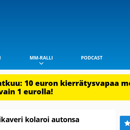
1
MM-RALLI
PODCAST
jatkuu: 10 euron kierrätysvapaa m
vain 1 eurolla!
kaveri kolaroi autonsa