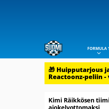
FORMULA 
🎁 Huipputarjous 
Reactoonz-peliin - 
Kimi Räikkösen tiimi
ajokelvottomaksi