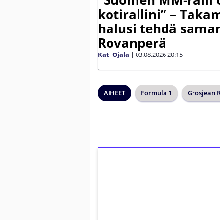
kotirallini” – Tak
halusi tehdä saman
Rovanperä
Kati Ojala
|
03.08.2026
20:15
AIHEET
Formula 1
Grosjean 
1€ = 10€ arvosta 
kierrätystä!
Talleta 1€