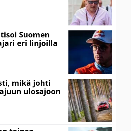
itisoi Suomen
ari eri linjoilla
ti, mikä johti
rajuun ulosajoon
on toinen