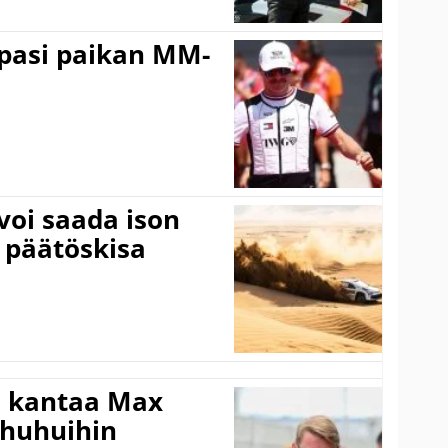
ppasi paikan MM-
voi saada ison
 päätöskisa
i kantaa Max
ohuhuihin