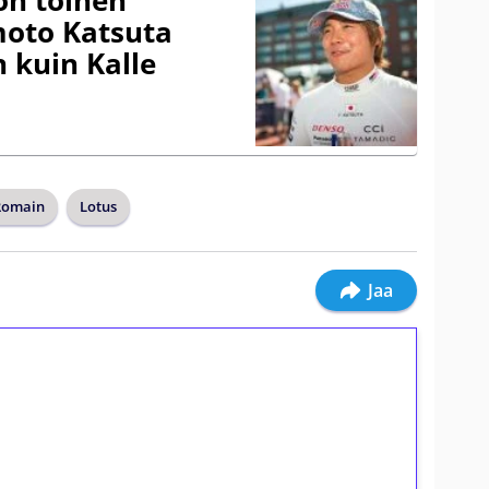
amoto Katsuta
 kuin Kalle
Romain
Lotus
Jaa
ilmaiskierroksia ilman