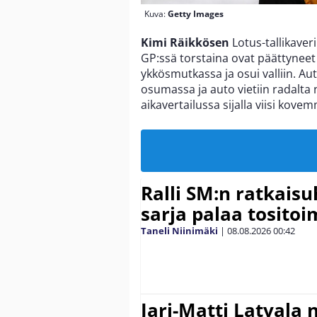
Kuva:
Getty Images
Kimi Räikkösen
Lotus-tallikaver
GP:ssä torstaina ovat päättyneet 
ykkösmutkassa ja osui valliin. 
osumassa ja auto vietiin radalta 
aikavertailussa sijalla viisi kove
Ralli SM:n ratkaisu
sarja palaa tositoim
Taneli Niinimäki
|
08.08.2026
00:42
Jari-Matti Latvala 