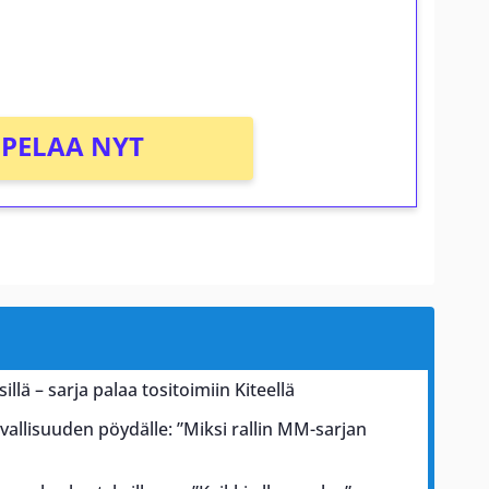
osta Tuohi 1000 -peliin (arvo 0,20€ per
PELAA NYT
illä – sarja palaa tositoimiin Kiteellä
rvallisuuden pöydälle: ”Miksi rallin MM-sarjan