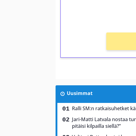
Saat heti 50 ilmaiskierr
kierros)!
Ei kierrätysvaatimusta!
Uusimmat
Ralli SM:n ratkaisuhetket käs
Jari-Matti Latvala nostaa tu
pitäisi kilpailla siellä?”