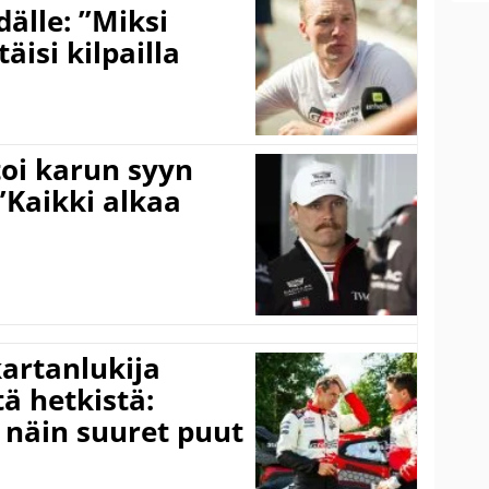
älle: ”Miksi
äisi kilpailla
toi karun syyn
”Kaikki alkaa
kartanlukija
ä hetkistä:
a näin suuret puut