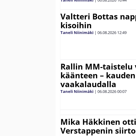
Valtteri Bottas na
kisoihin
Taneli Niinimäki
|
06.08.2026
12:49
Rallin MM-taistelu 
käänteen – kauden
vaakalaudalla
Taneli Niinimäki
|
06.08.2026
00:07
Mika Häkkinen ott
Verstappenin siirt