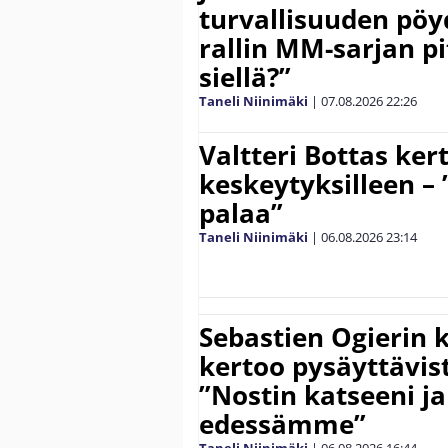
turvallisuuden pöyd
rallin MM-sarjan pit
siellä?”
Taneli Niinimäki
|
07.08.2026
22:26
Valtteri Bottas ker
keskeytyksilleen – 
palaa”
Taneli Niinimäki
|
06.08.2026
23:14
Sebastien Ogierin 
kertoo pysäyttävist
”Nostin katseeni j
edessämme”
Taneli Niinimäki
|
06.08.2026
16:44