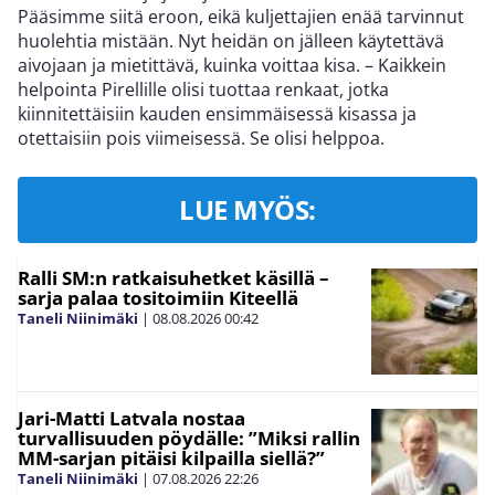
Pääsimme siitä eroon, eikä kuljettajien enää tarvinnut
huolehtia mistään. Nyt heidän on jälleen käytettävä
aivojaan ja mietittävä, kuinka voittaa kisa. – Kaikkein
helpointa Pirellille olisi tuottaa renkaat, jotka
kiinnitettäisiin kauden ensimmäisessä kisassa ja
otettaisiin pois viimeisessä. Se olisi helppoa.
LUE MYÖS:
Ralli SM:n ratkaisuhetket käsillä –
sarja palaa tositoimiin Kiteellä
Taneli Niinimäki
|
08.08.2026
00:42
Jari-Matti Latvala nostaa
turvallisuuden pöydälle: ”Miksi rallin
MM-sarjan pitäisi kilpailla siellä?”
Taneli Niinimäki
|
07.08.2026
22:26