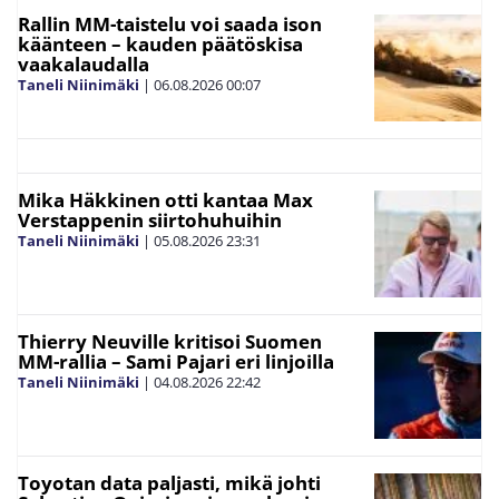
Rallin MM-taistelu voi saada ison
käänteen – kauden päätöskisa
vaakalaudalla
Taneli Niinimäki
|
06.08.2026
00:07
Mika Häkkinen otti kantaa Max
Verstappenin siirtohuhuihin
Taneli Niinimäki
|
05.08.2026
23:31
Thierry Neuville kritisoi Suomen
MM-rallia – Sami Pajari eri linjoilla
Taneli Niinimäki
|
04.08.2026
22:42
Toyotan data paljasti, mikä johti