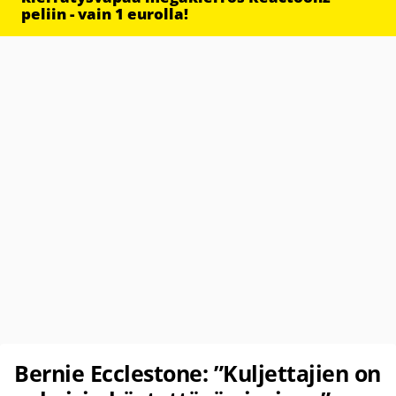
peliin - vain 1 eurolla!
Bernie Ecclestone: ”Kuljettajien on