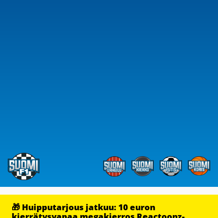
🎁 Huipputarjous jatkuu: 10 euron
kierrätysvapaa megakierros Reactoonz-