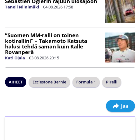
Sebastien Ogierin rajuun ulosajoon
Taneli Niinimäki
|
04.08.2026
17:58
”Suomen MM-ralli on toinen
kotirallini” – Takamoto Katsuta
halusi tehdä saman kuin Kalle
Rovanperä
Kati Ojala
|
03.08.2026
20:15
AIHEET
Ecclestone Bernie
Formula 1
Pirelli
Jaa
1€ = 10€ arvosta
ilmaiskierroksia ilman