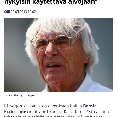
nykyisin käytettävä aivojaan”
Olli
22.05.2013
15:02
Kuva:
Getty Images
F1-sarjan kaupallisten oikeuksien haltija
Bernie
Ecclestone
on ottanut kantaa Kanadan GP:stä alkaen