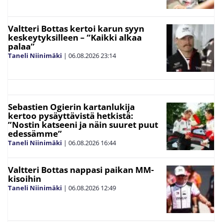
Valtteri Bottas kertoi karun syyn
keskeytyksilleen – ”Kaikki alkaa
palaa”
Taneli Niinimäki
|
06.08.2026
23:14
Sebastien Ogierin kartanlukija
kertoo pysäyttävistä hetkistä:
”Nostin katseeni ja näin suuret puut
edessämme”
Taneli Niinimäki
|
06.08.2026
16:44
Valtteri Bottas nappasi paikan MM-
kisoihin
Taneli Niinimäki
|
06.08.2026
12:49