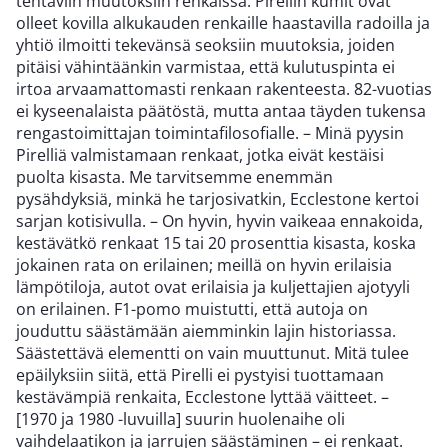
tehtäviin muutoksiin renkaissa. Pirellin kumit ovat
olleet kovilla alkukauden renkaille haastavilla radoilla ja
yhtiö ilmoitti tekevänsä seoksiin muutoksia, joiden
pitäisi vähintäänkin varmistaa, että kulutuspinta ei
irtoa arvaamattomasti renkaan rakenteesta. 82-vuotias
ei kyseenalaista päätöstä, mutta antaa täyden tukensa
rengastoimittajan toimintafilosofialle. – Minä pyysin
Pirelliä valmistamaan renkaat, jotka eivät kestäisi
puolta kisasta. Me tarvitsemme enemmän
pysähdyksiä, minkä he tarjosivatkin, Ecclestone kertoi
sarjan kotisivulla. – On hyvin, hyvin vaikeaa ennakoida,
kestävätkö renkaat 15 tai 20 prosenttia kisasta, koska
jokainen rata on erilainen; meillä on hyvin erilaisia
lämpötiloja, autot ovat erilaisia ja kuljettajien ajotyyli
on erilainen. F1-pomo muistutti, että autoja on
jouduttu säästämään aiemminkin lajin historiassa.
Säästettävä elementti on vain muuttunut. Mitä tulee
epäilyksiin siitä, että Pirelli ei pystyisi tuottamaan
kestävämpiä renkaita, Ecclestone lyttää väitteet. –
[1970 ja 1980 -luvuilla] suurin huolenaihe oli
vaihdelaatikon ja jarrujen säästäminen – ei renkaat.