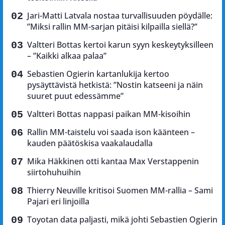
Jari-Matti Latvala nostaa turvallisuuden pöydälle:
”Miksi rallin MM-sarjan pitäisi kilpailla siellä?”
Valtteri Bottas kertoi karun syyn keskeytyksilleen
– ”Kaikki alkaa palaa”
Sebastien Ogierin kartanlukija kertoo
pysäyttävistä hetkistä: ”Nostin katseeni ja näin
suuret puut edessämme”
Valtteri Bottas nappasi paikan MM-kisoihin
Rallin MM-taistelu voi saada ison käänteen –
kauden päätöskisa vaakalaudalla
Mika Häkkinen otti kantaa Max Verstappenin
siirtohuhuihin
Thierry Neuville kritisoi Suomen MM-rallia – Sami
Pajari eri linjoilla
Toyotan data paljasti, mikä johti Sebastien Ogierin