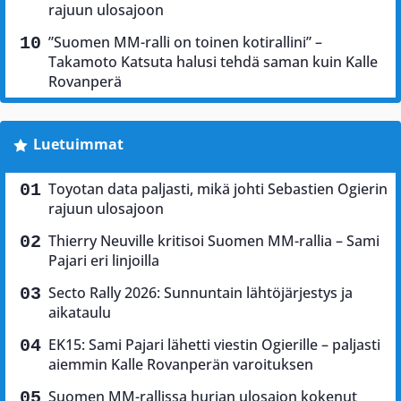
rajuun ulosajoon
”Suomen MM-ralli on toinen kotirallini” –
Takamoto Katsuta halusi tehdä saman kuin Kalle
Rovanperä
Luetuimmat
Toyotan data paljasti, mikä johti Sebastien Ogierin
rajuun ulosajoon
Thierry Neuville kritisoi Suomen MM-rallia – Sami
Pajari eri linjoilla
Secto Rally 2026: Sunnuntain lähtöjärjestys ja
aikataulu
EK15: Sami Pajari lähetti viestin Ogierille – paljasti
aiemmin Kalle Rovanperän varoituksen
Suomen MM-rallissa hurjan ulosajon kokenut