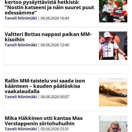
kertoo pysäyttävistä hetkistä:
”Nostin katseeni ja näin suuret puut
edessämme”
Taneli Niinimäki
|
06.08.2026
16:44
Valtteri Bottas nappasi paikan MM-
kisoihin
Taneli Niinimäki
|
06.08.2026
12:49
Rallin MM-taistelu voi saada ison
käänteen – kauden päätöskisa
vaakalaudalla
Taneli Niinimäki
|
06.08.2026
00:07
Mika Häkkinen otti kantaa Max
Verstappenin siirtohuhuihin
Taneli Niinimäki
|
05.08.2026
23:31