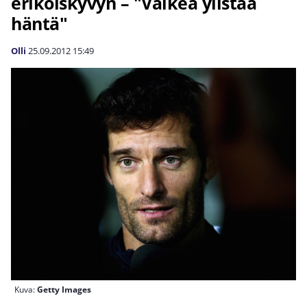
erikoiskyvyn – "Vaikea ylistää
häntä"
Olli
25.09.2012
15:49
Kuva:
Getty Images