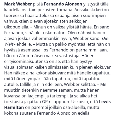
Mark Webber
pitää
Fernando Alonson
ylistystä tällä
kaudella osittain perusteettomana. Aussikuski kertoo
tuoreessa haastattelussa espanjalaisen suurimpien
vahvuuksien olevan ajoteknisten seikkojen
ulkopuolella. – Minun on vaikea ylistää häntä. En sano:
Fernando, sinä olet uskomaton. Olen nähnyt hänen
ajavan joskus vähemmänkin hyvin, Webber sanoi
Die
Welt
-lehdelle. – Mutta on pakko myöntää, että hän on
hyvässä asemassa. Jos Fernando on parhaimmillaan,
hän on äärimmäisen vaikea vastustaja. Hänen
erityisominaisuutensa on se, että hän pystyy
visualisoimaan kaiken silmissään kuin pienen elokuvan.
Hän näkee aina kokonaiskuvan: mitä hänelle tapahtuu,
mitä hänen ympärillään tapahtuu, mitä tapahtuu
autolle, tallille ja niin edelleen, Webber selittää. – Me
muutkin tietenkin näemme saman, mutta hänen
kuvansa on laajempi ja tarkempi. Ja se alkaa heti
torstaista ja jatkuu GP:n loppuun. Uskoisin, että
Lewis
Hamilton
on parempi joillain osa-alueilla, mutta
kokonaisuutena Fernando Alonso on edellä.