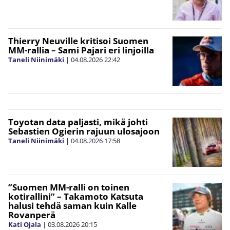
Thierry Neuville kritisoi Suomen
MM-rallia – Sami Pajari eri linjoilla
Taneli Niinimäki
|
04.08.2026
22:42
Toyotan data paljasti, mikä johti
Sebastien Ogierin rajuun ulosajoon
Taneli Niinimäki
|
04.08.2026
17:58
”Suomen MM-ralli on toinen
kotirallini” – Takamoto Katsuta
halusi tehdä saman kuin Kalle
Rovanperä
Kati Ojala
|
03.08.2026
20:15