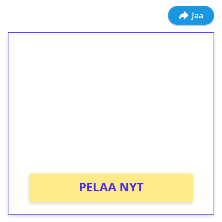
Jaa
1€ = 10€ arvosta
ilmaiskierroksia ilman
kierrätystä!
Talleta 1€
Saat heti 50 ilmaiskierrosta Tuohi 1000 -
peliin (arvo 0,20€ per kierros)!
Ei kierrätysvaatimusta!
PELAA NYT