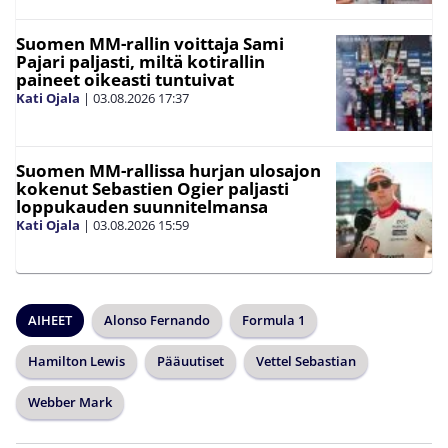
Suomen MM-rallin voittaja Sami
Pajari paljasti, miltä kotirallin
paineet oikeasti tuntuivat
Kati Ojala
|
03.08.2026
17:37
Suomen MM-rallissa hurjan ulosajon
kokenut Sebastien Ogier paljasti
loppukauden suunnitelmansa
Kati Ojala
|
03.08.2026
15:59
AIHEET
Alonso Fernando
Formula 1
Hamilton Lewis
Pääuutiset
Vettel Sebastian
Webber Mark