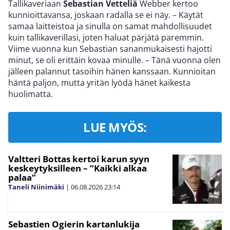
Tallikaveriaan
Sebastian Vetteliä
Webber kertoo
kunnioittavansa, joskaan radalla se ei näy. – Käytät
samaa laitteistoa ja sinulla on samat mahdollisuudet
kuin tallikaverillasi, joten haluat pärjätä paremmin.
Viime vuonna kun Sebastian sananmukaisesti hajotti
minut, se oli erittäin kovaa minulle. – Tänä vuonna olen
jälleen palannut tasoihin hänen kanssaan. Kunnioitan
häntä paljon, mutta yritän lyödä hänet kaikesta
huolimatta.
LUE MYÖS:
Valtteri Bottas kertoi karun syyn
keskeytyksilleen – ”Kaikki alkaa
palaa”
Taneli Niinimäki
|
06.08.2026
23:14
Sebastien Ogierin kartanlukija