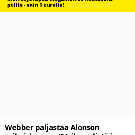
peliin - vain 1 eurolla!
Webber paljastaa Alonson