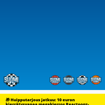
🎁 Huipputarjous jatkuu: 10 euron
kierrätysvapaa megakierros Reactoonz-